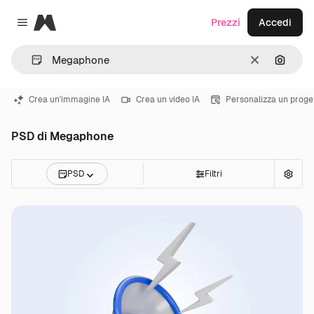
Magnific
Prezzi
Accedi
Close menu
Cancella
Cerca 
Crea un'immagine IA
Crea un video IA
Personalizza un proge
PSD di Megaphone
PSD
Filtri