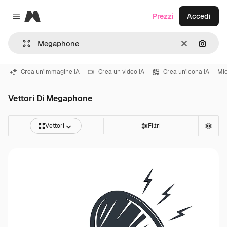
Magnific
Prezzi
Accedi
Close menu
Cancella
Cerca 
Crea un'immagine IA
Crea un video IA
Crea un'icona IA
Mi
Vettori Di Megaphone
Vettori
Filtri