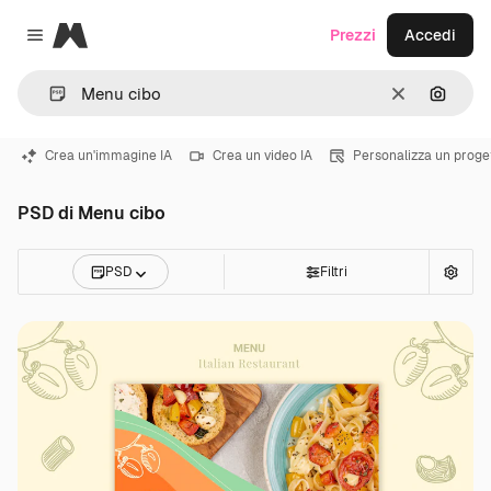
Magnific
Prezzi
Accedi
Close menu
Cancella
Cerca 
Crea un'immagine IA
Crea un video IA
Personalizza un proge
PSD di Menu cibo
PSD
Filtri