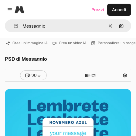
Magnific
Prezzi
Accedi
Close menu
Cancella
Cerca 
Crea un'immagine IA
Crea un video IA
Personalizza un proge
PSD di Messaggio
PSD
Filtri