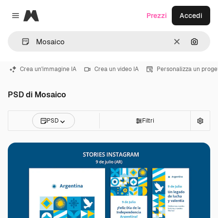
Magnific
Prezzi
Accedi
Close menu
Cancella
Cerca 
Crea un'immagine IA
Crea un video IA
Personalizza un proge
PSD di Mosaico
PSD
Filtri