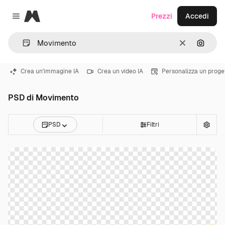
Magnific
Prezzi
Accedi
Close menu
Cancella
Cerca 
Crea un'immagine IA
Crea un video IA
Personalizza un proge
PSD di Movimento
PSD
Filtri