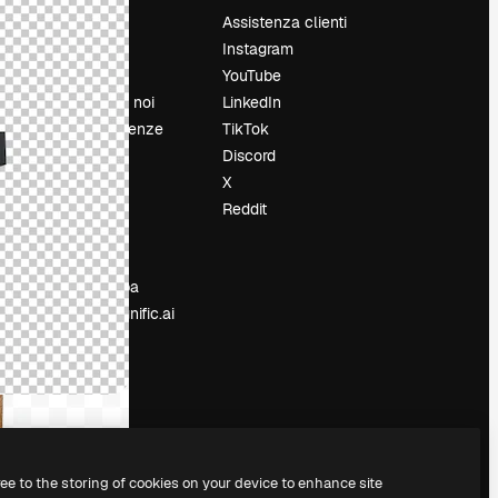
Prezzi
Assistenza clienti
Chi siamo
Instagram
Recensioni
YouTube
Lavora con noi
LinkedIn
Cerca tendenze
TikTok
Blog
Discord
Eventi
X
Slidesgo
Reddit
e
Vendi i tuoi
contenuti
Sala stampa
Cerchi magnific.ai
ree to the storing of cookies on your device to enhance site