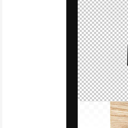
La piattaforma c
migliori lavori. 
creativi, impres
Italiano
Copyright © 2010