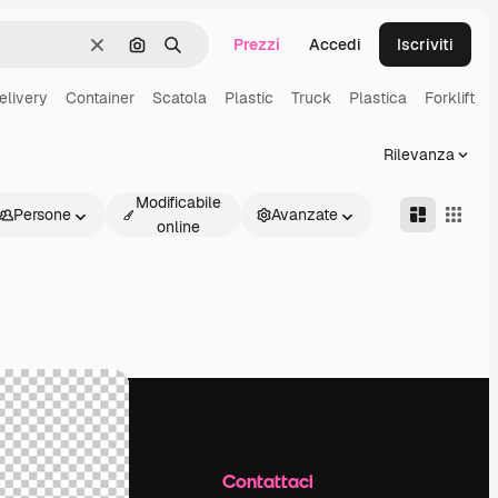
Prezzi
Accedi
Iscriviti
Cancella
Cerca per immagine
Ricerca
elivery
Container
Scatola
Plastic
Truck
Plastica
Forklift
Rilevanza
Modificabile
Persone
Avanzate
online
Azienda
Contattaci