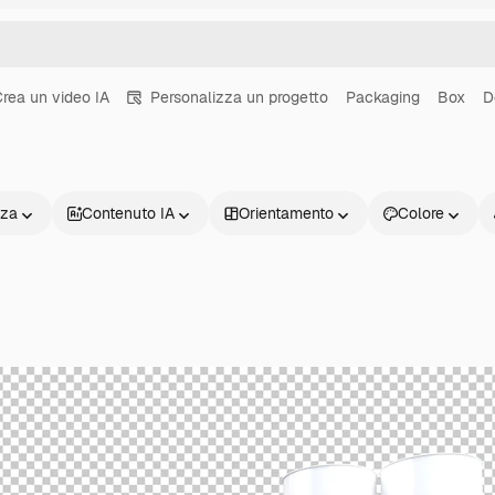
rea un video IA
Personalizza un progetto
Packaging
Box
D
nza
Contenuto IA
Orientamento
Colore
Prodotti
Inizia