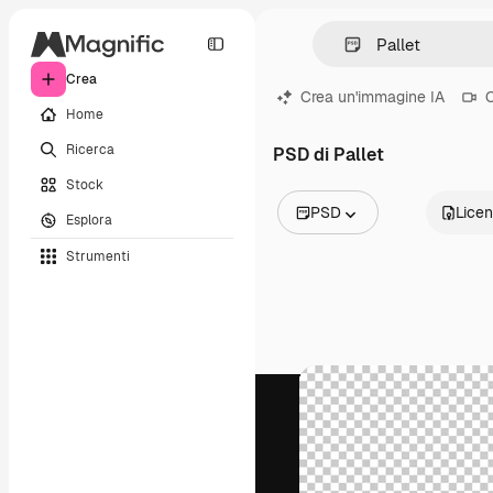
Crea
Crea un'immagine IA
C
Home
Ricerca
PSD di Pallet
Stock
PSD
Lice
Esplora
Tutte le immagini
Strumenti
Vettori
Illustrazioni
Foto
PSD
Modelli
Mockup
Video
Clip video
Motion graphic
Modelli di video
Icone
Modelli 3D
Font