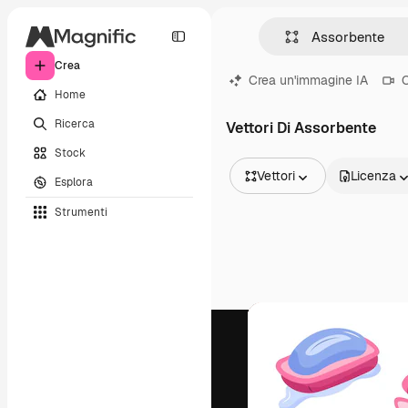
Crea
Crea un'immagine IA
C
Home
Ricerca
Vettori Di Assorbente
Stock
Vettori
Licenza
Esplora
Tutte le immagini
Strumenti
Vettori
Illustrazioni
Foto
PSD
Modelli
Mockup
Video
Clip video
Motion graphic
Modelli di video
Icone
Modelli 3D
Font