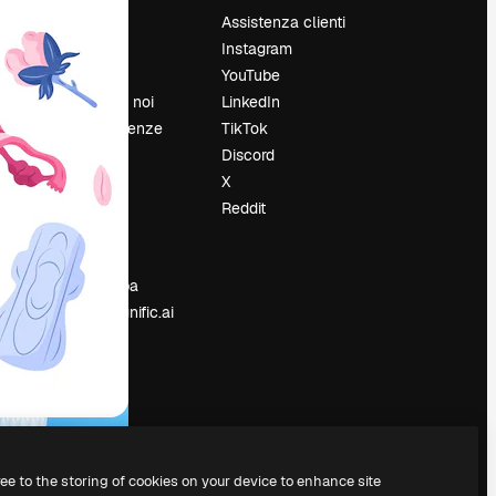
Prezzi
Assistenza clienti
Chi siamo
Instagram
Recensioni
YouTube
Lavora con noi
LinkedIn
Cerca tendenze
TikTok
Blog
Discord
Eventi
X
Slidesgo
Reddit
e
Vendi i tuoi
contenuti
Sala stampa
Cerchi magnific.ai
ree to the storing of cookies on your device to enhance site