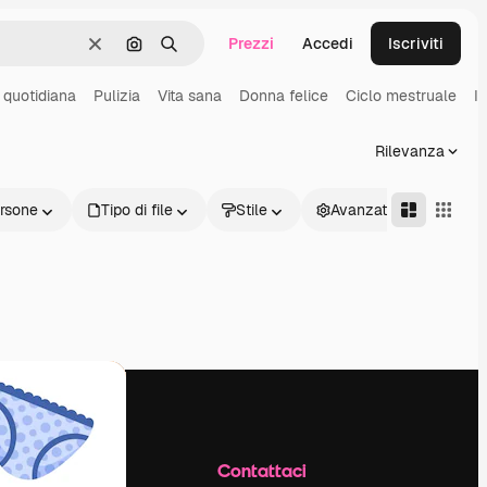
Prezzi
Accedi
Iscriviti
Cancella
Cerca per immagine
Ricerca
 quotidiana
Pulizia
Vita sana
Donna felice
Ciclo mestruale
I
Rilevanza
rsone
Tipo di file
Stile
Avanzate
Azienda
Contattaci