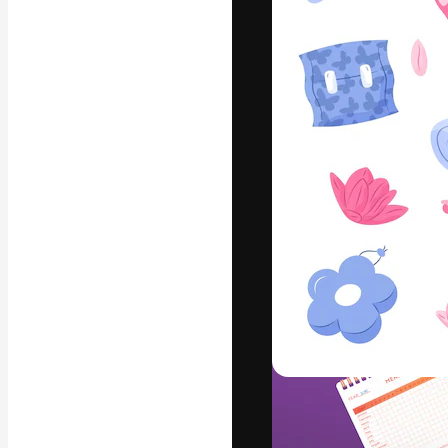
La piattaforma c
migliori lavori. 
creativi, impres
Italiano
Copyright © 2010