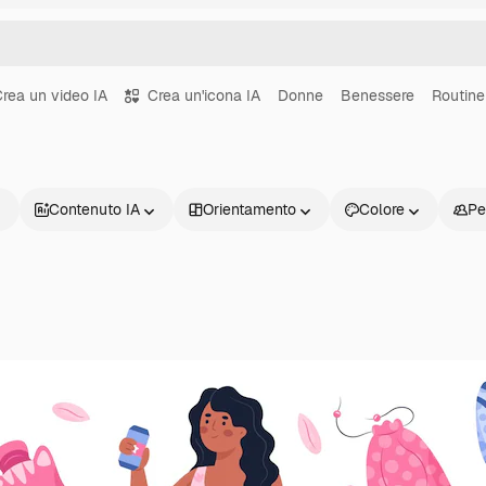
rea un video IA
Crea un'icona IA
Donne
Benessere
Routine
Contenuto IA
Orientamento
Colore
Pe
Prodotti
Inizia