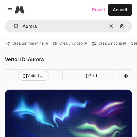
Magnific
Prezzi
Accedi
Close menu
Cancella
Cerca 
Crea un'immagine IA
Crea un video IA
Crea un'icona IA
Ste
Vettori Di Aurora
Vettori
Filtri