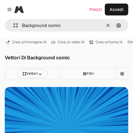
Magnific
Prezzi
Accedi
Close menu
Cancella
Cerca 
Crea un'immagine IA
Crea un video IA
Crea un'icona IA
Sfo
Vettori Di Background comic
Vettori
Filtri