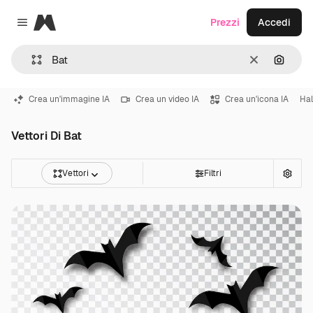
Magnific
Prezzi
Accedi
Close menu
Cancella
Cerca 
Crea un'immagine IA
Crea un video IA
Crea un'icona IA
Ha
Vettori Di Bat
Vettori
Filtri