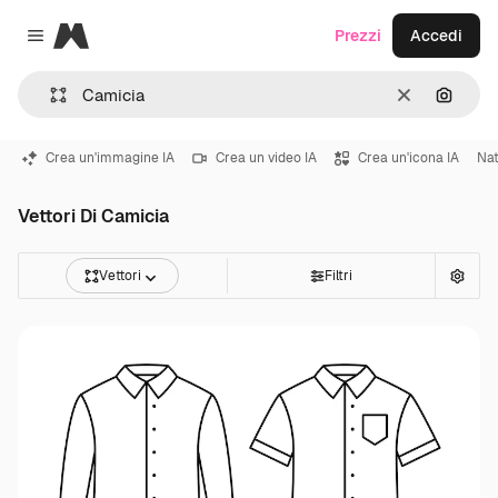
Magnific
Prezzi
Accedi
Close menu
Cancella
Cerca 
Crea un'immagine IA
Crea un video IA
Crea un'icona IA
Nat
Vettori Di Camicia
Vettori
Filtri