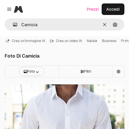
Magnific
Prezzi
Accedi
Close menu
Cancella
Cerca 
Crea un'immagine IA
Crea un video IA
Natale
Business
Prim
Foto Di Camicia
Foto
Filtri