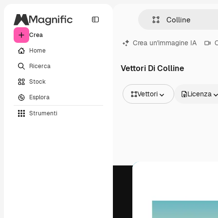
Crea
Crea un'immagine IA
C
Home
Ricerca
Vettori Di Colline
Stock
Vettori
Licenza
Esplora
Tutte le immagini
Strumenti
Vettori
Illustrazioni
Foto
PSD
Modelli
Mockup
Video
Clip video
Motion graphic
Modelli di video
Icone
Modelli 3D
Font