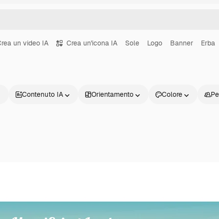
rea un video IA
Crea un'icona IA
Sole
Logo
Banner
Erba
Contenuto IA
Orientamento
Colore
Pe
Prodotti
Inizia