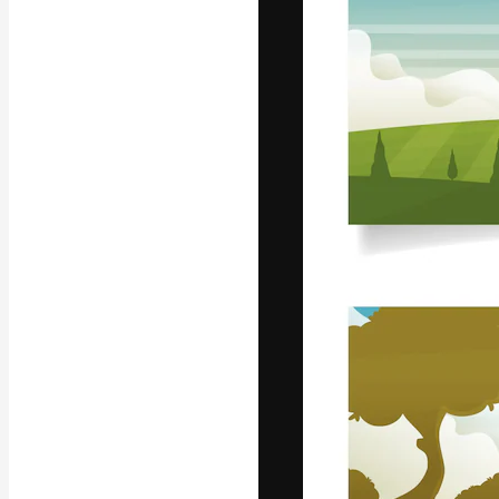
La piattaforma c
migliori lavori. 
creativi, impres
Italiano
Copyright © 2010