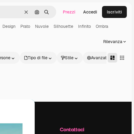
Prezzi
Accedi
Iscriviti
Cancella
Cerca per immagine
Ricerca
Design
Prato
Nuvole
Silhouette
Infinito
Ombra
Rilevanza
rsone
Tipo di file
Stile
Avanzate
Azienda
Contattaci