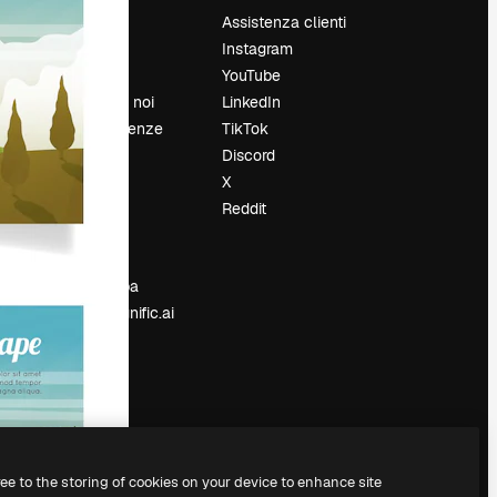
Prezzi
Assistenza clienti
Chi siamo
Instagram
Recensioni
YouTube
Lavora con noi
LinkedIn
Cerca tendenze
TikTok
Blog
Discord
Eventi
X
Slidesgo
Reddit
e
Vendi i tuoi
contenuti
Sala stampa
Cerchi magnific.ai
ree to the storing of cookies on your device to enhance site