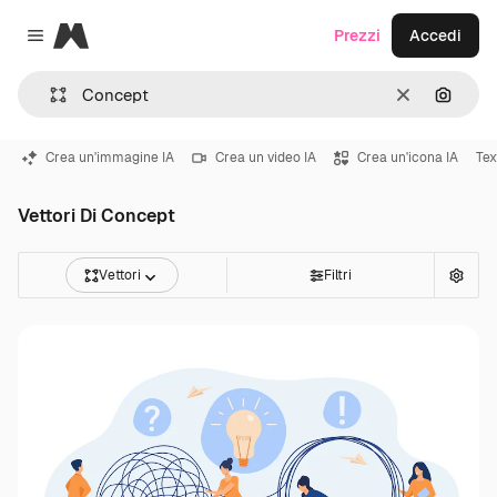
Magnific
Prezzi
Accedi
Close menu
Cancella
Cerca 
Crea un'immagine IA
Crea un video IA
Crea un'icona IA
Tex
Vettori Di Concept
Vettori
Filtri