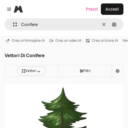
Magnific
Prezzi
Accedi
Close menu
Cancella
Cerca 
Crea un'immagine IA
Crea un video IA
Crea un'icona IA
Ne
Vettori Di Conifere
Vettori
Filtri