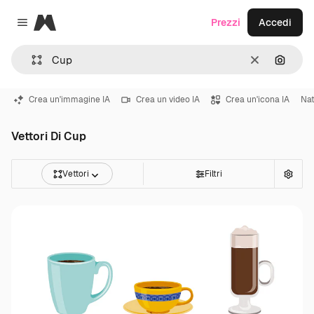
Magnific
Prezzi
Accedi
Close menu
Cancella
Cerca 
Crea un'immagine IA
Crea un video IA
Crea un'icona IA
Nat
Vettori Di Cup
Vettori
Filtri