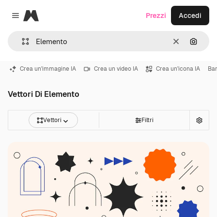
Magnific
Prezzi
Accedi
Close menu
Cancella
Cerca 
Crea un'immagine IA
Crea un video IA
Crea un'icona IA
Ba
Vettori Di Elemento
Vettori
Filtri