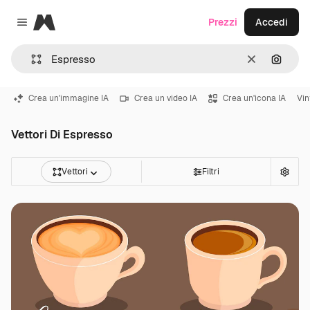
Magnific
Prezzi
Accedi
Close menu
Cancella
Cerca 
Crea un'immagine IA
Crea un video IA
Crea un'icona IA
Vin
Vettori Di Espresso
Vettori
Filtri