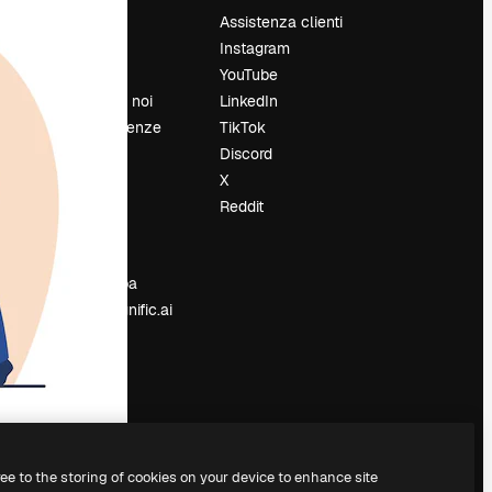
Prezzi
Assistenza clienti
Chi siamo
Instagram
Recensioni
YouTube
Lavora con noi
LinkedIn
Cerca tendenze
TikTok
Blog
Discord
Eventi
X
Slidesgo
Reddit
e
Vendi i tuoi
contenuti
Sala stampa
Cerchi magnific.ai
ree to the storing of cookies on your device to enhance site