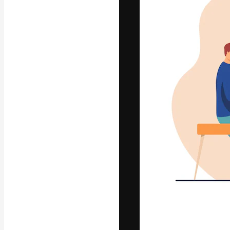
La piattaforma c
migliori lavori. 
creativi, impres
Italiano
Copyright © 2010