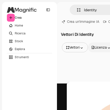
Crea
Crea un'immagine IA
C
Home
Ricerca
Vettori Di Identity
Stock
Vettori
Licenza
Esplora
Tutte le immagini
Strumenti
Vettori
Illustrazioni
Foto
PSD
Modelli
Mockup
Video
Clip video
Motion graphic
Modelli di video
Icone
Modelli 3D
Font