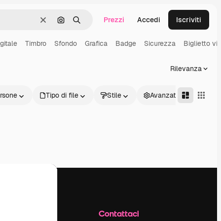
Prezzi
Accedi
Iscriviti
Cancella
Cerca per immagine
Ricerca
gitale
Timbro
Sfondo
Grafica
Badge
Sicurezza
Biglietto vis
Rilevanza
rsone
Tipo di file
Stile
Avanzate
Azienda
Contattaci