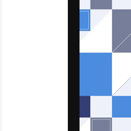
La piattaforma c
migliori lavori. 
creativi, impres
Italiano
Copyright © 2010