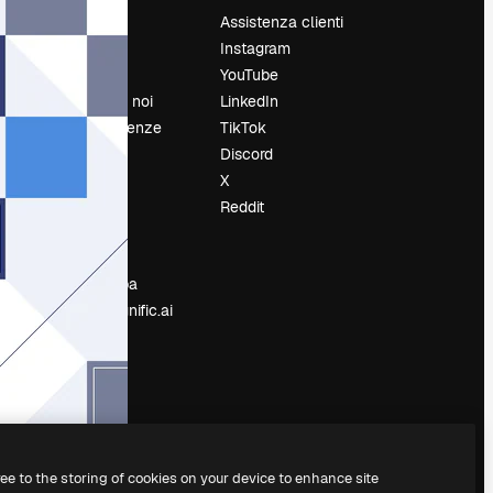
Prezzi
Assistenza clienti
Chi siamo
Instagram
Recensioni
YouTube
Lavora con noi
LinkedIn
Cerca tendenze
TikTok
Blog
Discord
Eventi
X
Slidesgo
Reddit
e
Vendi i tuoi
contenuti
Sala stampa
Cerchi magnific.ai
ree to the storing of cookies on your device to enhance site