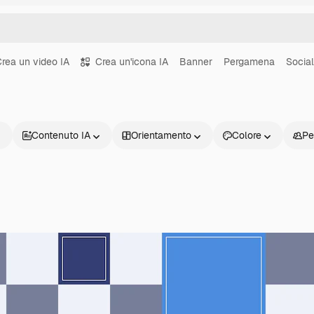
rea un video IA
Crea un'icona IA
Banner
Pergamena
Socia
Contenuto IA
Orientamento
Colore
Pe
Prodotti
Inizia