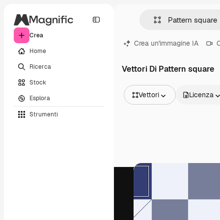
Crea
Crea un'immagine IA
C
Home
Ricerca
Vettori Di Pattern square
Stock
Vettori
Licenza
Esplora
Tutte le immagini
Strumenti
Vettori
Illustrazioni
Foto
PSD
Modelli
Mockup
Video
Clip video
Motion graphic
Modelli di video
Icone
Modelli 3D
Font