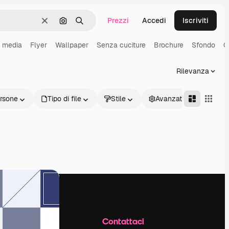
Prezzi
Accedi
Iscriviti
Cancella
Cerca per immagine
Ricerca
l media
Flyer
Wallpaper
Senza cuciture
Brochure
Sfondo
G
Rilevanza
rsone
Tipo di file
Stile
Avanzate
Azienda
Contattaci