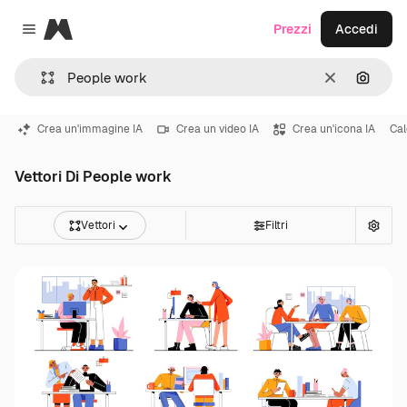
Magnific
Prezzi
Accedi
Close menu
Cancella
Cerca 
Crea un'immagine IA
Crea un video IA
Crea un'icona IA
Cal
Vettori Di People work
Vettori
Filtri