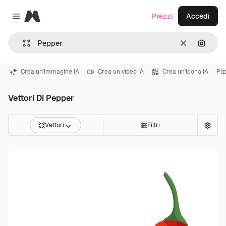
Magnific
Prezzi
Accedi
Close menu
Cancella
Cerca 
Crea un'immagine IA
Crea un video IA
Crea un'icona IA
Piz
Vettori Di Pepper
Vettori
Filtri