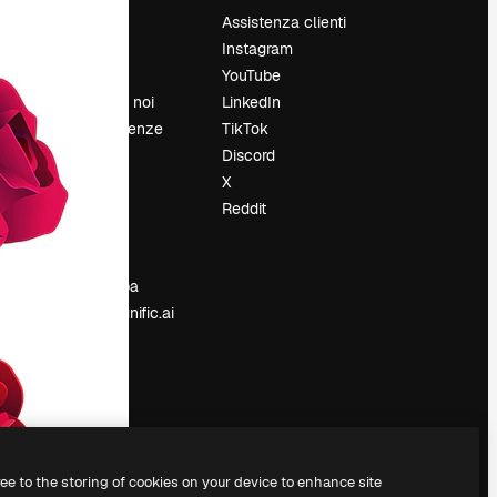
Prezzi
Assistenza clienti
Chi siamo
Instagram
Recensioni
YouTube
Lavora con noi
LinkedIn
Cerca tendenze
TikTok
Blog
Discord
Eventi
X
Slidesgo
Reddit
e
Vendi i tuoi
contenuti
Sala stampa
Cerchi magnific.ai
ree to the storing of cookies on your device to enhance site