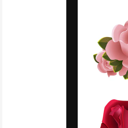
La piattaforma c
migliori lavori. 
creativi, impres
Italiano
Copyright © 2010