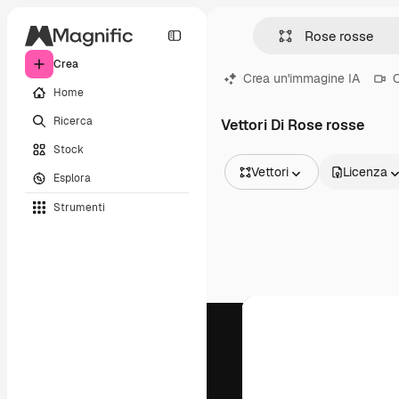
Crea
Crea un'immagine IA
C
Home
Ricerca
Vettori Di Rose rosse
Stock
Vettori
Licenza
Esplora
Tutte le immagini
Strumenti
Vettori
Illustrazioni
Foto
PSD
Modelli
Mockup
Video
Clip video
Motion graphic
Modelli di video
Icone
Modelli 3D
Font