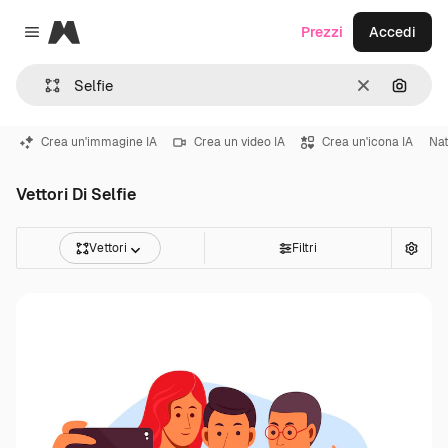
Magnific
Prezzi
Accedi
Close menu
Cancella
Cerca 
Crea un'immagine IA
Crea un video IA
Crea un'icona IA
Nat
Vettori Di Selfie
Vettori
Filtri