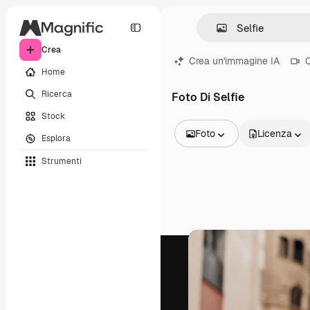
Crea
Crea un'immagine IA
C
Home
Ricerca
Foto Di Selfie
Stock
Foto
Licenza
Esplora
Tutte le immagini
Strumenti
Vettori
Illustrazioni
Foto
PSD
Modelli
Mockup
Video
Clip video
Motion graphic
Modelli di video
Icone
Modelli 3D
Font