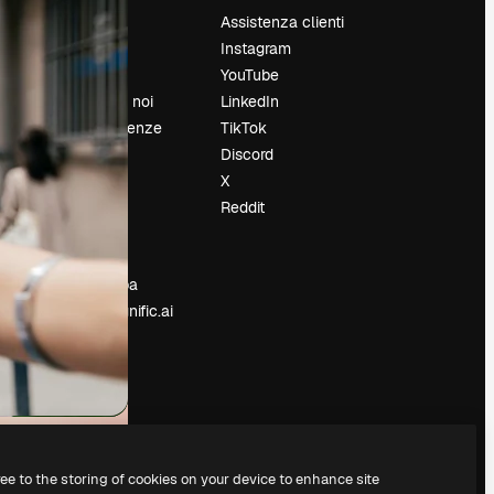
Prezzi
Assistenza clienti
Chi siamo
Instagram
Recensioni
YouTube
Lavora con noi
LinkedIn
Cerca tendenze
TikTok
Blog
Discord
Eventi
X
Slidesgo
Reddit
e
Vendi i tuoi
contenuti
Sala stampa
Cerchi magnific.ai
ree to the storing of cookies on your device to enhance site