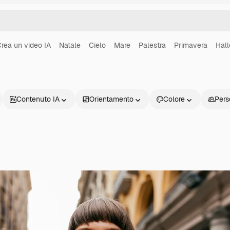
rea un video IA
Natale
Cielo
Mare
Palestra
Primavera
Hal
Contenuto IA
Orientamento
Colore
Pers
Prodotti
Inizia