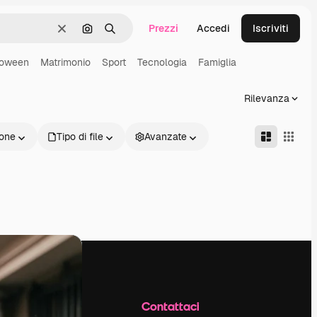
Prezzi
Accedi
Iscriviti
Cancella
Cerca per immagine
Ricerca
loween
Matrimonio
Sport
Tecnologia
Famiglia
Rilevanza
one
Tipo di file
Avanzate
Azienda
Contattaci