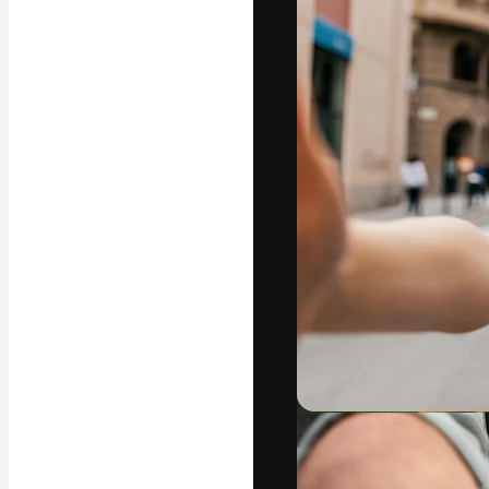
La piattaforma c
migliori lavori. 
creativi, impres
Italiano
Copyright © 2010