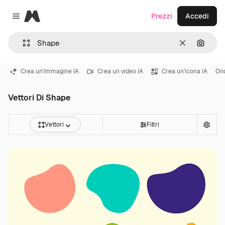
Magnific
Prezzi
Accedi
Close menu
Cancella
Cerca 
Crea un'immagine IA
Crea un video IA
Crea un'icona IA
On
Vettori Di Shape
Vettori
Filtri