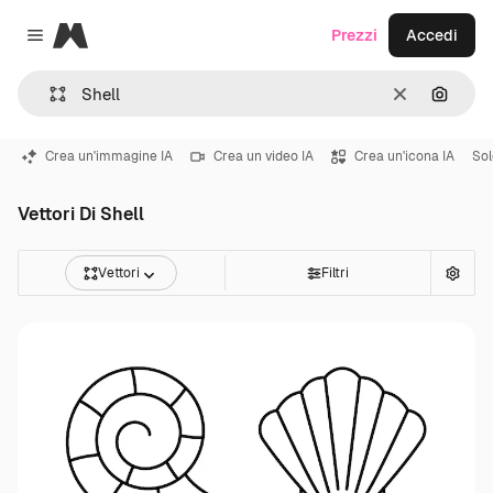
Magnific
Prezzi
Accedi
Close menu
Cancella
Cerca 
Crea un'immagine IA
Crea un video IA
Crea un'icona IA
Sol
Vettori Di Shell
Vettori
Filtri