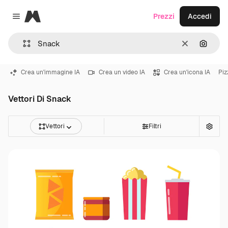
Magnific
Prezzi
Accedi
Close menu
Cancella
Cerca 
Crea un'immagine IA
Crea un video IA
Crea un'icona IA
Piz
Vettori Di Snack
Vettori
Filtri