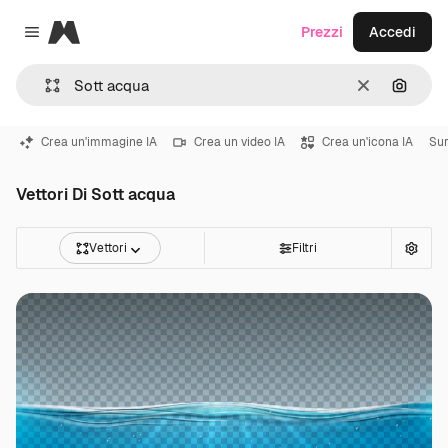
Magnific
Prezzi
Accedi
Close menu
Cancella
Cerca 
Crea un'immagine IA
Crea un video IA
Crea un'icona IA
Sur
Vettori Di Sott acqua
Vettori
Filtri