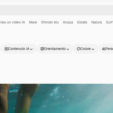
rea un video IA
Mare
Sfondo blu
Acqua
Estate
Natura
Surf
Contenuto IA
Orientamento
Colore
Pers
Prodotti
Inizia