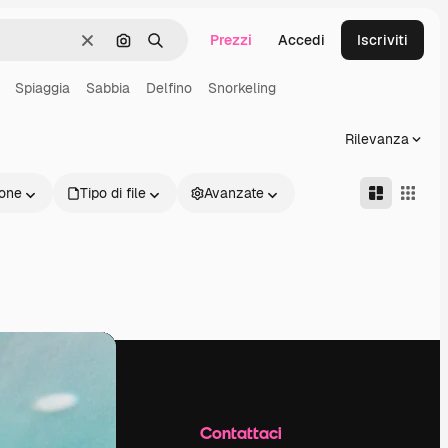
Prezzi
Accedi
Iscriviti
Cancella
Cerca per immagine
Ricerca
Spiaggia
Sabbia
Delfino
Snorkeling
Rilevanza
one
Tipo di file
Avanzate
Azienda
Contattaci