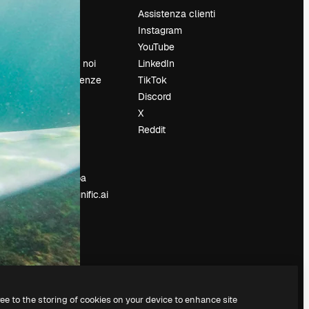
Prezzi
Assistenza clienti
Chi siamo
Instagram
Recensioni
YouTube
Lavora con noi
LinkedIn
Cerca tendenze
TikTok
Blog
Discord
Eventi
X
Slidesgo
Reddit
e
Vendi i tuoi
contenuti
Sala stampa
Cerchi magnific.ai
ree to the storing of cookies on your device to enhance site