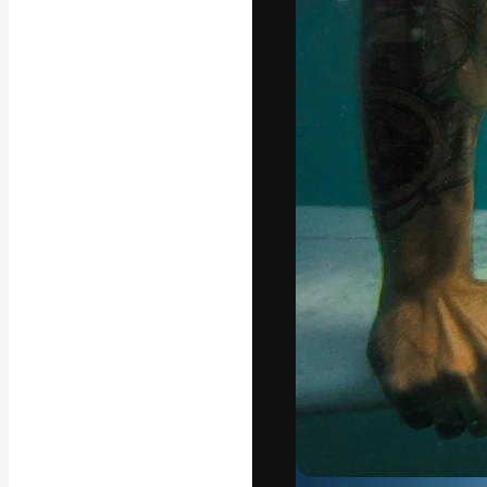
La piattaforma c
migliori lavori. 
creativi, impres
Italiano
Copyright © 2010