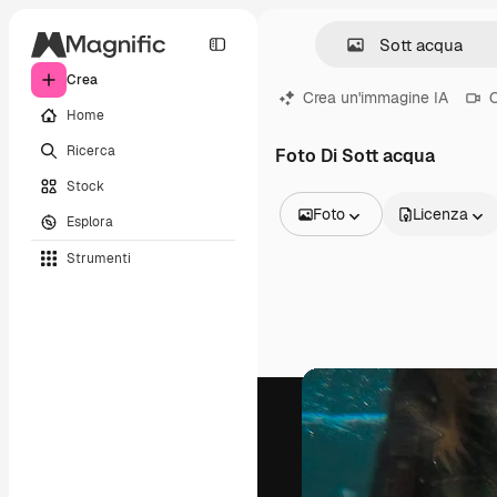
Crea
Crea un'immagine IA
C
Home
Ricerca
Foto Di Sott acqua
Stock
Foto
Licenza
Esplora
Tutte le immagini
Strumenti
Vettori
Illustrazioni
Foto
PSD
Modelli
Mockup
Video
Clip video
Motion graphic
Modelli di video
Icone
Modelli 3D
Font