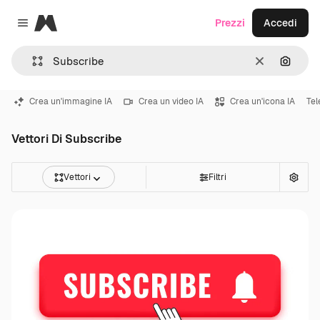
Magnific
Prezzi
Accedi
Close menu
Cancella
Cerca 
Crea un'immagine IA
Crea un video IA
Crea un'icona IA
Tel
Vettori Di Subscribe
Vettori
Filtri