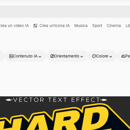
rea un video IA
Crea un'icona IA
Musica
Sport
Cinema
Li
Contenuto IA
Orientamento
Colore
Pe
Prodotti
Inizia