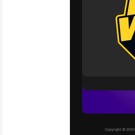
La piattaforma c
migliori lavori. 
creativi, impres
Italiano
Copyright © 2010