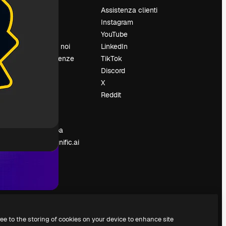
Prezzi
Assistenza clienti
Chi siamo
Instagram
Recensioni
YouTube
Lavora con noi
LinkedIn
Cerca tendenze
TikTok
Blog
Discord
Eventi
X
Slidesgo
Reddit
e
Vendi i tuoi
contenuti
Sala stampa
Cerchi magnific.ai
ree to the storing of cookies on your device to enhance site