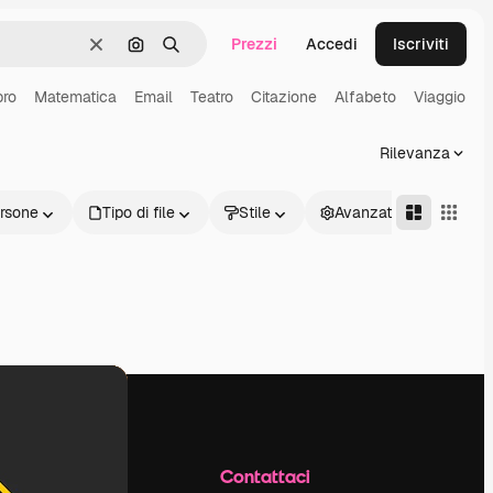
Prezzi
Accedi
Iscriviti
Cancella
Cerca per immagine
Ricerca
bro
Matematica
Email
Teatro
Citazione
Alfabeto
Viaggio
Rilevanza
rsone
Tipo di file
Stile
Avanzate
Azienda
Contattaci