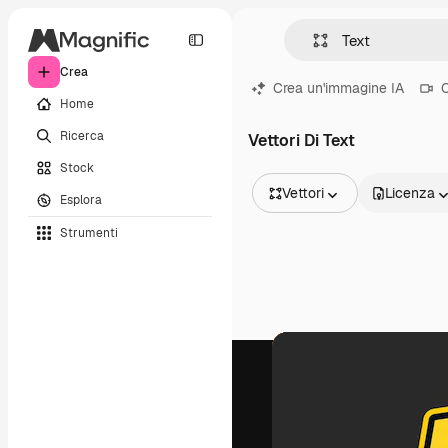
Crea
Crea un'immagine IA
C
Home
Ricerca
Vettori Di Text
Stock
Vettori
Licenza
Esplora
Tutte le immagini
Strumenti
Vettori
Illustrazioni
Foto
PSD
Modelli
Mockup
Video
Clip video
Motion graphic
Modelli di video
Icone
Modelli 3D
Font