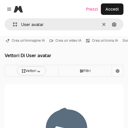
Magnific
Prezzi
Accedi
Close menu
Cancella
Cerca 
Crea un'immagine IA
Crea un video IA
Crea un'icona IA
Soc
Vettori Di User avatar
Vettori
Filtri