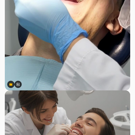
Premium
Premium
Generato dall'IA