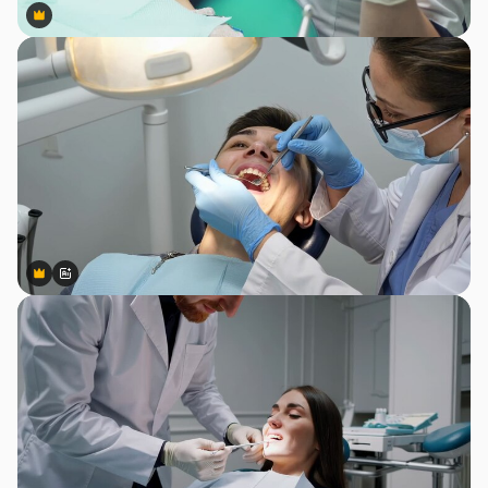
Premium
Premium
Premium
Premium
Generato dall'IA