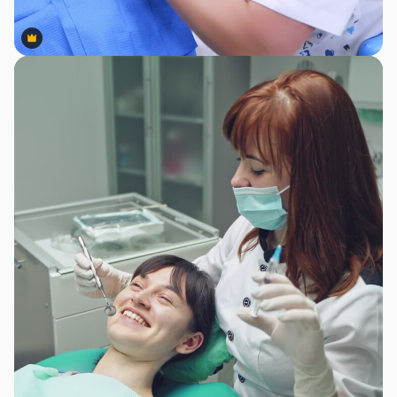
Premium
Premium