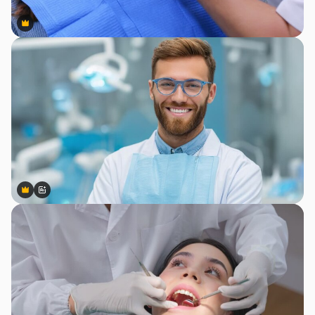
Premium
Premium
Premium
Premium
Generato dall'IA