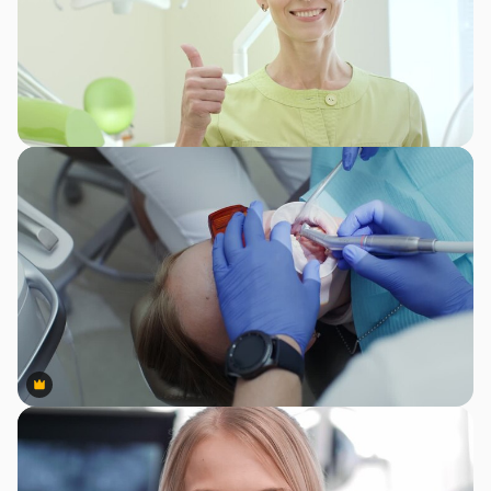
Premium
Premium