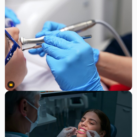
Premium
Premium