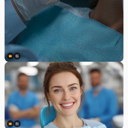
Premium
Premium
Generato dall'IA
Premium
Premium
Generato dall'IA