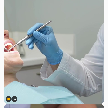
Premium
Premium
Generato dall'IA