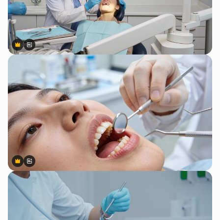
Premium
Premium
Generato dall'IA
Premium
Premium
Generato dall'IA