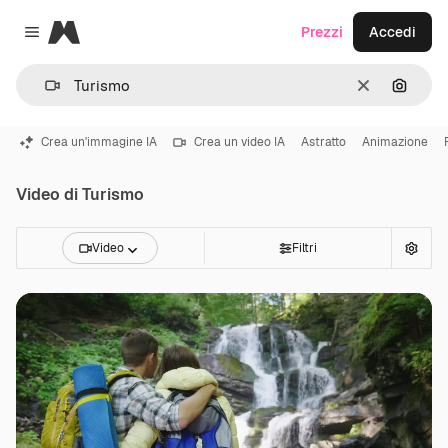
Magnific
Prezzi
Accedi
Close menu
Cancella
Cerca 
Crea un'immagine IA
Crea un video IA
Astratto
Animazione
Video di Turismo
Video
Filtri