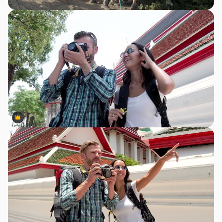
Premium
Premium