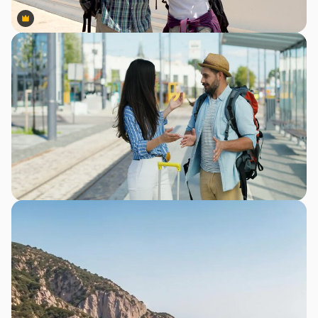
Premium
Premium