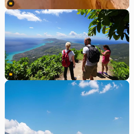
Premium
Premium
Premium
Premium