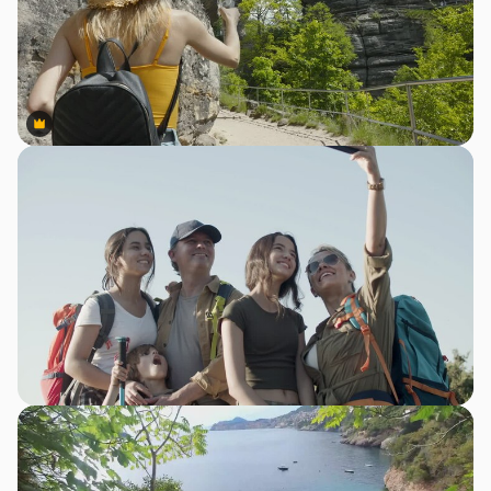
Premium
Premium