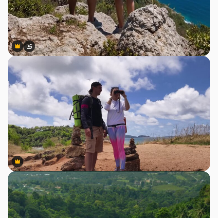
Premium
Premium
Generato dall'IA
Premium
Premium