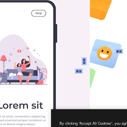
製品
はじめに
ティブ制作を導くためのプラ
Spaces
Academy
クリエイター、企業、代理
AI アシスタント
ドキュメント
含む100万人以上が利用して
AI 画像生成ツール
サポート
AI 動画生成ツール
利用規約
AI 音声合成ツール
プライバシーポリ
シー
ストックコンテン
ツ
オリジナル
新規
Claude/ChatGPT
クッキーポリシー
新
規
向けMCP
トラストセンター
エージェント
アフィリエイト
新規
API
法人向け
モバイルアプリ
すべてのMagnificツ
ール
2026
Freepik Company S.L.U.
無断複写・転載を禁じます
.
By clicking “Accept All Cookies”, you agr