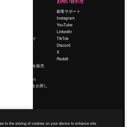
運営
お問い合わせ
料金
顧客サポート
会社概要
Instagram
Reviews
YouTube
採用情報
LinkedIn
検索トレンド
TikTok
ブログ
Discord
イベント
X
Slidesgo
Reddit
コンテンツを販売
する
プレスルーム
magnific.aiをお探し
ですか？
ee to the storing of cookies on your device to enhance site