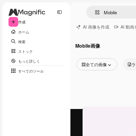
作成
AI 画像を作成
AI 動
ホーム
検索
Mobile画像
ストック
もっと詳しく
全ての画像
ラ
すべてのツール
全ての画像
ベクトル
イラスト
写真
PSD
テンプレート
モックアップ
動画
映像素材
モーショングラフィックス
動画テンプレート
アイコン
3D モデル