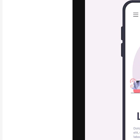
フォント
最高のクリエイ
ットフォーム。
店、スタジオを
います。
日本語
Copyright © 2010-