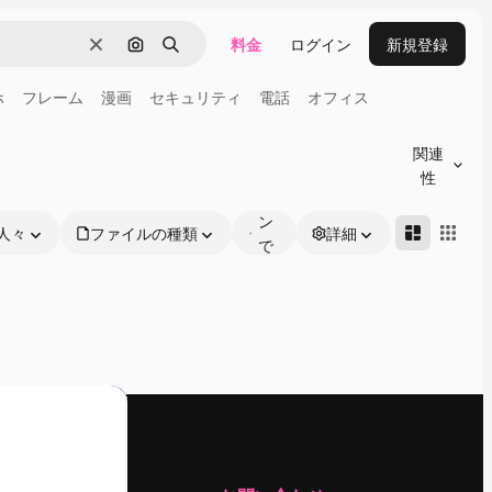
料金
ログイン
新規登録
消去
画像で検索
検索
ホ
フレーム
漫画
セキュリティ
電話
オフィス
オ
ン
関連
ラ
性
イ
ン
人々
ファイルの種類
詳細
で
編
集
可
能