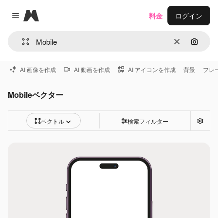
Magnific
料金
ログイン
Close menu
消去
画像で
AI 画像を作成
AI 動画を作成
AI アイコンを作成
背景
フレ
Mobileベクター
ベクトル
検索フィルター