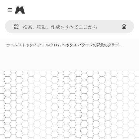
Magnific
Close menu
画像で
ホーム
/
ストック
/
ベクトル
/
クロム ヘックス パターンの背景のグラデ…