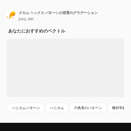
クロム ヘックス パターンの背景のグラデーション
juicy_fish
あなたにおすすめのベクトル
ハニカムパターン
ハニカム
六角形のパターン
幾何学的な