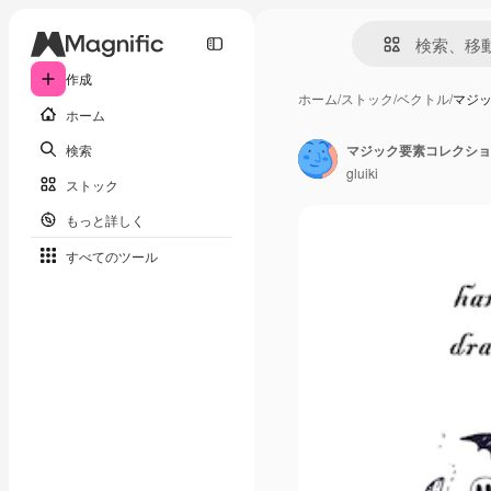
作成
ホーム
/
ストック
/
ベクトル
/
マジ
ホーム
検索
マジック要素コレクショ
gluiki
ストック
もっと詳しく
すべてのツール