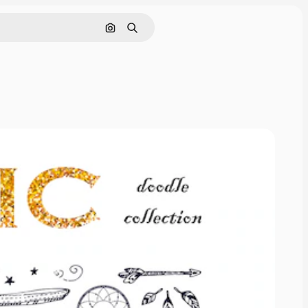
画像で検索
検索