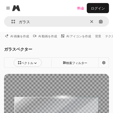
Magnific
料金
ログイン
Close menu
消去
画像で
AI 画像を作成
AI 動画を作成
AI アイコンを作成
背景
テク
ガラスベクター
ベクトル
検索フィルター