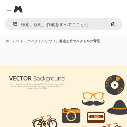
Magnific
Close menu
画像で
ホーム
/
ストック
/
ベクトル
/
デザイン要素を持つベクトルの背景