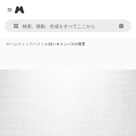
Magnific
Close menu
画像で
ホーム
/
ストック
/
ベクトル
/
白いキャンバスの背景