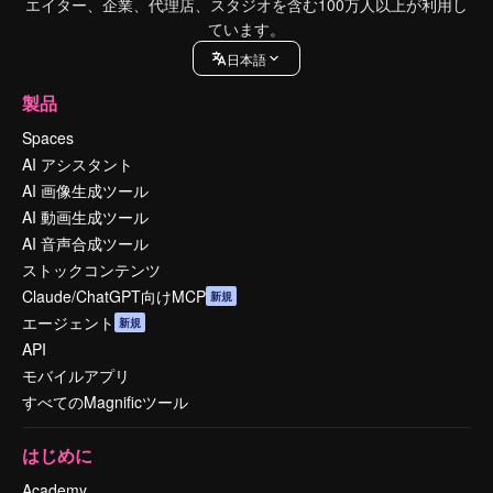
エイター、企業、代理店、スタジオを含む100万人以上が利用し
ています。
日本語
製品
Spaces
AI アシスタント
AI 画像生成ツール
AI 動画生成ツール
AI 音声合成ツール
ストックコンテンツ
Claude/ChatGPT向けMCP
新規
エージェント
新規
API
モバイルアプリ
すべてのMagnificツール
はじめに
Academy