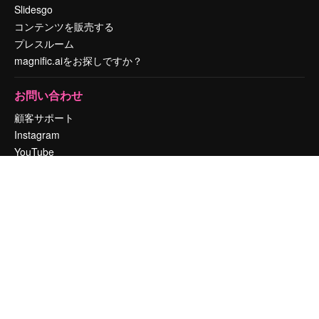
Slidesgo
コンテンツを販売する
プレスルーム
magnific.aiをお探しですか？
お問い合わせ
顧客サポート
Instagram
YouTube
LinkedIn
TikTok
Discord
X
Reddit
Copyright © 2010-
2026
Freepik Company S.L.U.
無断複写・転載を禁じま
す
.