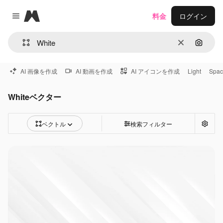
Magnific
料金
ログイン
Close menu
消去
画像で
AI 画像を作成
AI 動画を作成
AI アイコンを作成
Light
Spac
Whiteベクター
ベクトル
検索フィルター