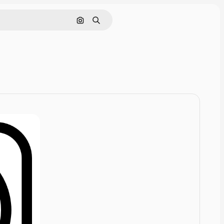
画像で検索
検索