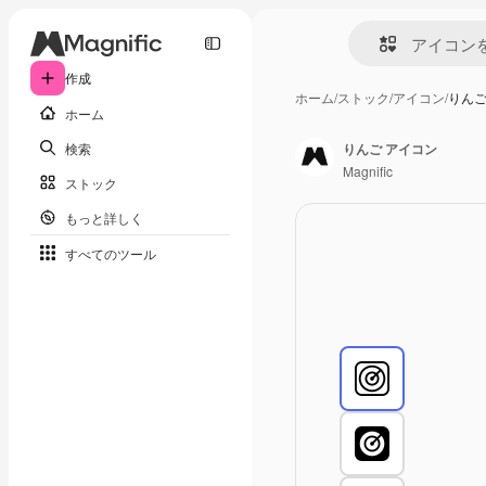
作成
ホーム
/
ストック
/
アイコン
/
りんご
ホーム
検索
りんご アイコン
Magnific
ストック
もっと詳しく
すべてのツール