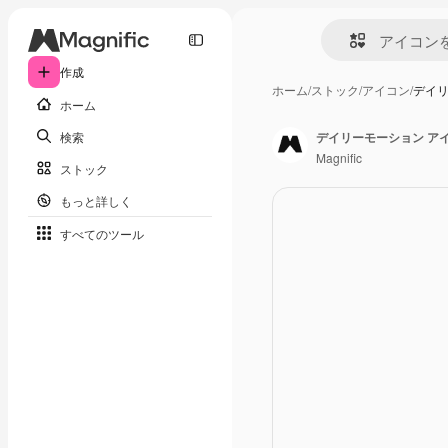
作成
ホーム
/
ストック
/
アイコン
/
デイリ
ホーム
検索
デイリーモーション ア
Magnific
ストック
もっと詳しく
すべてのツール