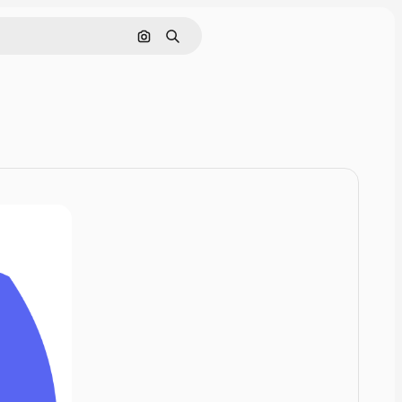
画像で検索
検索