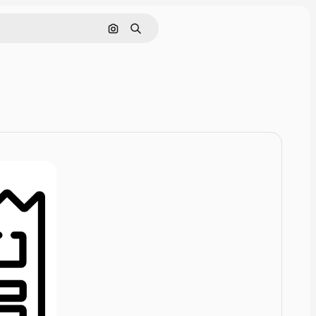
画像で検索
検索