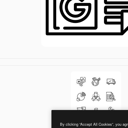
By clicking “Accept All Cookies”, you agr
Special Lineal