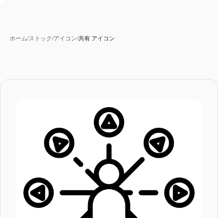
ホーム
/
ストック
/
アイコン
/
共有 アイコン