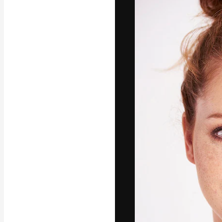
フォント
最高のクリエイ
ットフォーム。
店、スタジオを
います。
日本語
Copyright © 2010-