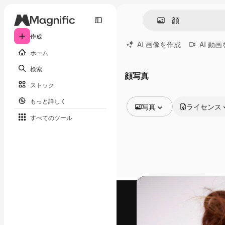
作成
AI 画像を作成
AI 動
ホーム
検索
顔写真
ストック
もっと詳しく
写真
ライセンス
すべてのツール
全ての画像
ベクトル
イラスト
写真
PSD
テンプレート
モックアップ
動画
映像素材
モーショングラフィックス
動画テンプレート
アイコン
3D モデル