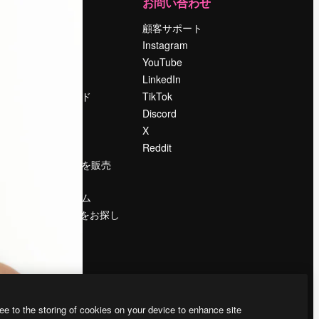
運営
お問い合わせ
料金
顧客サポート
会社概要
Instagram
Reviews
YouTube
採用情報
LinkedIn
検索トレンド
TikTok
ブログ
Discord
イベント
X
Slidesgo
Reddit
コンテンツを販売
する
プレスルーム
magnific.aiをお探し
ですか？
ee to the storing of cookies on your device to enhance site