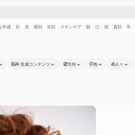
画を作成
目
首
横顔
笑顔
スキンケア
額
口
肌
真顔
耳
AI 生成コンテンツ
方向
色
人々