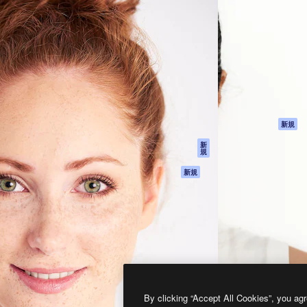
製品
はじめに
ティブ制作を導くためのプラ
Spaces
Academy
クリエイター、企業、代理
AI アシスタント
ドキュメント
含む100万人以上が利用して
AI 画像生成ツール
サポート
AI 動画生成ツール
利用規約
AI 音声合成ツール
プライバシーポリ
シー
ストックコンテン
ツ
オリジナル
新規
Claude/ChatGPT
クッキーポリシー
新
規
向けMCP
トラストセンター
エージェント
アフィリエイト
新規
API
法人向け
モバイルアプリ
すべてのMagnificツ
ール
2026
Freepik Company S.L.U.
無断複写・転載を禁じます
.
By clicking “Accept All Cookies”, you agr